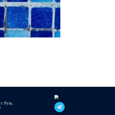
г. Руза,
0