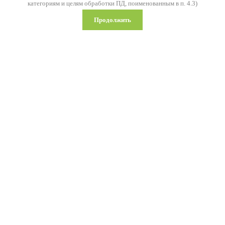
категориям и целям обработки ПД, поименованным в п. 4.3)
Продолжить
Московская область, г. Руза, Северный мкр., д. 10
тел.: +7 (496) 272-45-23 (администраторы)
тел.: +7 (496) 272-41-11
(секретарь)
Часы работы: 07.00 - 23.00
E-mail: mfks_csp_1@mosreg.ru
Copyright © 2009-2019 ГАУ МО «Центр спортивной подготовки №1»